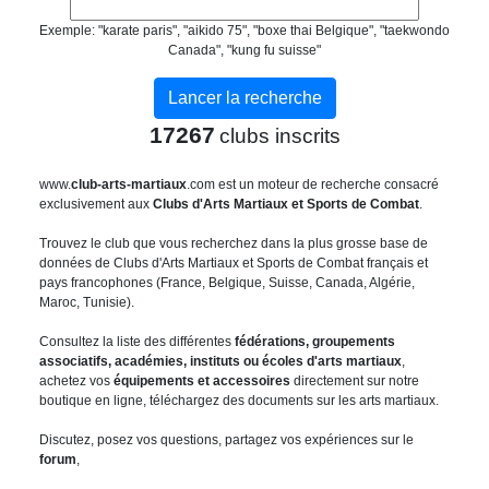
Exemple: "karate paris", "aikido 75", "boxe thai Belgique", "taekwondo
Canada", "kung fu suisse"
17267
clubs inscrits
www.
club-arts-martiaux
.com est un moteur de recherche consacré
exclusivement aux
Clubs d'Arts Martiaux et Sports de Combat
.
Trouvez le club que vous recherchez dans la plus grosse base de
données de Clubs d'Arts Martiaux et Sports de Combat français et
pays francophones (France, Belgique, Suisse, Canada, Algérie,
Maroc, Tunisie).
Consultez la liste des différentes
fédérations, groupements
associatifs, académies, instituts ou écoles d'arts martiaux
,
achetez vos
équipements et accessoires
directement sur notre
boutique en ligne, téléchargez des documents sur les arts martiaux.
Discutez, posez vos questions, partagez vos expériences sur le
forum
,