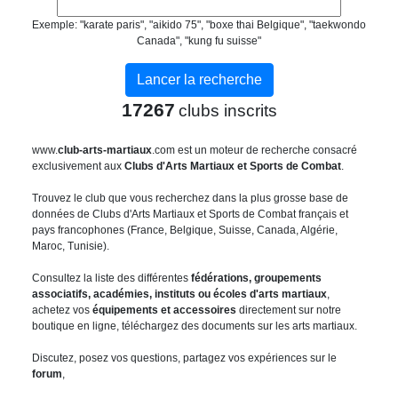
Exemple: "karate paris", "aikido 75", "boxe thai Belgique", "taekwondo
Canada", "kung fu suisse"
17267
clubs inscrits
www.
club-arts-martiaux
.com est un moteur de recherche consacré
exclusivement aux
Clubs d'Arts Martiaux et Sports de Combat
.
Trouvez le club que vous recherchez dans la plus grosse base de
données de Clubs d'Arts Martiaux et Sports de Combat français et
pays francophones (France, Belgique, Suisse, Canada, Algérie,
Maroc, Tunisie).
Consultez la liste des différentes
fédérations, groupements
associatifs, académies, instituts ou écoles d'arts martiaux
,
achetez vos
équipements et accessoires
directement sur notre
boutique en ligne, téléchargez des documents sur les arts martiaux.
Discutez, posez vos questions, partagez vos expériences sur le
forum
,