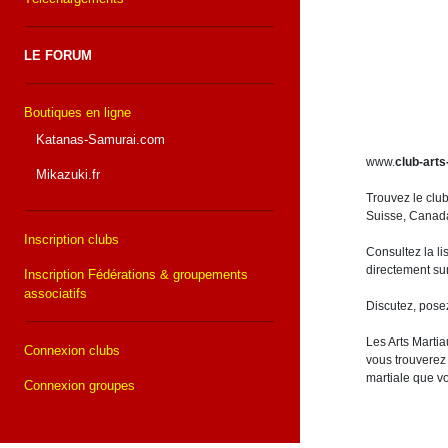
LE FORUM
Boutiques en ligne
Katanas-Samurai.com
www.
club-arts
Mikazuki.fr
Trouvez le clu
Suisse, Canada,
Inscription clubs
Consultez la li
directement sur
Inscription Fédérations & groupements
associatifs
Discutez, pose
Les Arts Martia
Connexion clubs
vous trouverez 
martiale que v
Connexion groupes