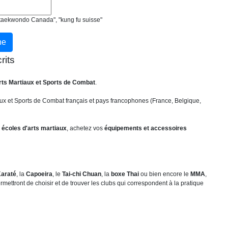
, "taekwondo Canada", "kung fu suisse"
rits
rts Martiaux et Sports de Combat
.
ux et Sports de Combat français et pays francophones (France, Belgique,
 écoles d'arts martiaux
, achetez vos
équipements et accessoires
araté
, la
Capoeira
, le
Tai-chi Chuan
, la
boxe Thai
ou bien encore le
MMA
,
mettront de choisir et de trouver les clubs qui correspondent à la pratique