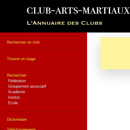
Rechercher un club
Trouver un stage
Rechercher :
Fédération
Groupement associatif
Académie
Institut
Ecole
Dictionnaire
Téléchargements