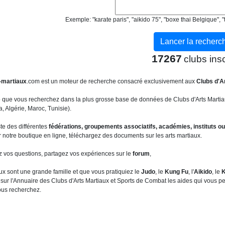
Exemple: "karate paris", "aikido 75", "boxe thai Belgique"
17267
clubs insc
-martiaux
.com est un moteur de recherche consacré exclusivement aux
Clubs d'A
b que vous recherchez dans la plus grosse base de données de Clubs d'Arts Martia
 Algérie, Maroc, Tunisie).
ste des différentes
fédérations, groupements associatifs, académies, instituts ou
 notre boutique en ligne, téléchargez des documents sur les arts martiaux.
z vos questions, partagez vos expériences sur le
forum
,
ux sont une grande famille et que vous pratiquiez le
Judo
, le
Kung Fu
, l'
Aikido
, le
K
sur l'Annuaire des Clubs d'Arts Martiaux et Sports de Combat les aides qui vous per
ous recherchez.