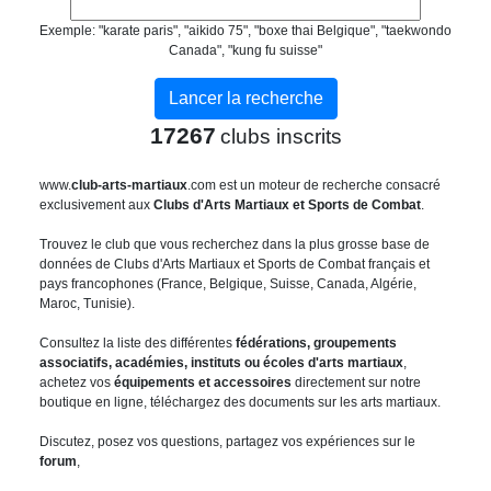
Exemple: "karate paris", "aikido 75", "boxe thai Belgique", "taekwondo
Canada", "kung fu suisse"
17267
clubs inscrits
www.
club-arts-martiaux
.com est un moteur de recherche consacré
exclusivement aux
Clubs d'Arts Martiaux et Sports de Combat
.
Trouvez le club que vous recherchez dans la plus grosse base de
données de Clubs d'Arts Martiaux et Sports de Combat français et
pays francophones (France, Belgique, Suisse, Canada, Algérie,
Maroc, Tunisie).
Consultez la liste des différentes
fédérations, groupements
associatifs, académies, instituts ou écoles d'arts martiaux
,
achetez vos
équipements et accessoires
directement sur notre
boutique en ligne, téléchargez des documents sur les arts martiaux.
Discutez, posez vos questions, partagez vos expériences sur le
forum
,