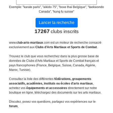
Exemple: "karate paris", "aikido 75", "boxe thai Belgique", "taekwondo
Canada", "kung fu suisse"
17267
clubs inscrits
www.
club-arts-martiaux
.com est un moteur de recherche consacré
exclusivement aux
Clubs d'Arts Martiaux et Sports de Combat
.
Trouvez le club que vous recherchez dans la plus grosse base de
données de Clubs d'Arts Martiaux et Sports de Combat français et
pays francophones (France, Belgique, Suisse, Canada, Algérie,
Maroc, Tunisie).
Consultez la liste des différentes
fédérations, groupements
associatifs, académies, instituts ou écoles d'arts martiaux
,
achetez vos
équipements et accessoires
directement sur notre
boutique en ligne, téléchargez des documents sur les arts martiaux.
Discutez, posez vos questions, partagez vos expériences sur le
forum
,