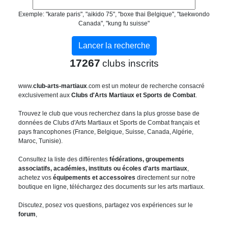
Exemple: "karate paris", "aikido 75", "boxe thai Belgique", "taekwondo
Canada", "kung fu suisse"
17267
clubs inscrits
www.
club-arts-martiaux
.com est un moteur de recherche consacré
exclusivement aux
Clubs d'Arts Martiaux et Sports de Combat
.
Trouvez le club que vous recherchez dans la plus grosse base de
données de Clubs d'Arts Martiaux et Sports de Combat français et
pays francophones (France, Belgique, Suisse, Canada, Algérie,
Maroc, Tunisie).
Consultez la liste des différentes
fédérations, groupements
associatifs, académies, instituts ou écoles d'arts martiaux
,
achetez vos
équipements et accessoires
directement sur notre
boutique en ligne, téléchargez des documents sur les arts martiaux.
Discutez, posez vos questions, partagez vos expériences sur le
forum
,