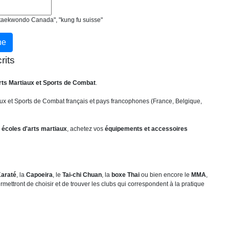
, "taekwondo Canada", "kung fu suisse"
rits
rts Martiaux et Sports de Combat
.
ux et Sports de Combat français et pays francophones (France, Belgique,
 écoles d'arts martiaux
, achetez vos
équipements et accessoires
araté
, la
Capoeira
, le
Tai-chi Chuan
, la
boxe Thai
ou bien encore le
MMA
,
mettront de choisir et de trouver les clubs qui correspondent à la pratique