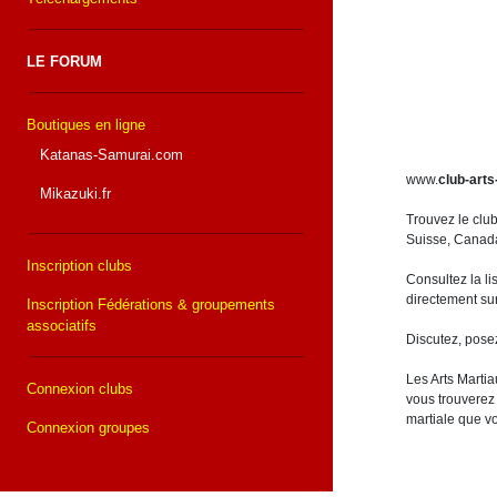
LE FORUM
Boutiques en ligne
Katanas-Samurai.com
www.
club-arts
Mikazuki.fr
Trouvez le clu
Suisse, Canada,
Inscription clubs
Consultez la li
directement sur
Inscription Fédérations & groupements
associatifs
Discutez, pose
Les Arts Martia
Connexion clubs
vous trouverez 
martiale que v
Connexion groupes