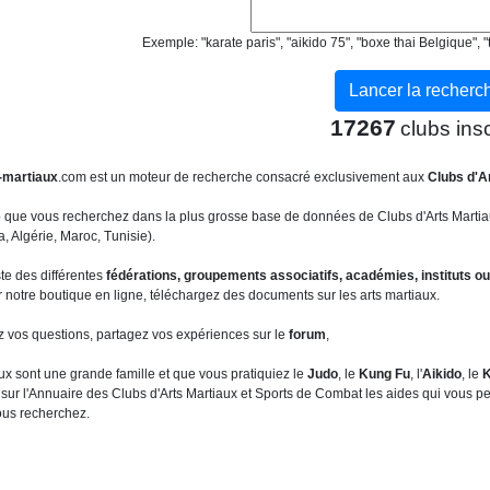
Exemple: "karate paris", "aikido 75", "boxe thai Belgique"
17267
clubs insc
-martiaux
.com est un moteur de recherche consacré exclusivement aux
Clubs d'A
b que vous recherchez dans la plus grosse base de données de Clubs d'Arts Martia
 Algérie, Maroc, Tunisie).
ste des différentes
fédérations, groupements associatifs, académies, instituts ou
 notre boutique en ligne, téléchargez des documents sur les arts martiaux.
z vos questions, partagez vos expériences sur le
forum
,
ux sont une grande famille et que vous pratiquiez le
Judo
, le
Kung Fu
, l'
Aikido
, le
K
sur l'Annuaire des Clubs d'Arts Martiaux et Sports de Combat les aides qui vous per
ous recherchez.