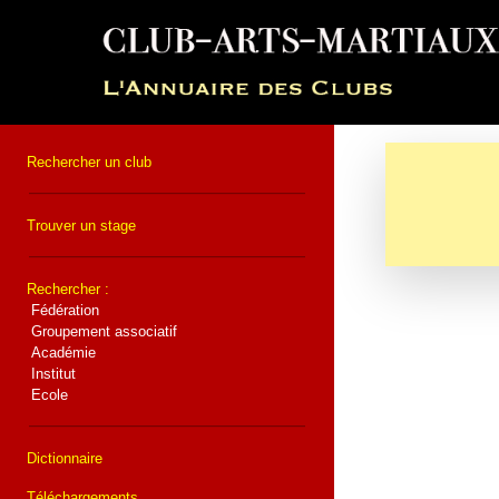
Rechercher un club
Trouver un stage
Rechercher :
Fédération
Groupement associatif
Académie
Institut
Ecole
Dictionnaire
Téléchargements