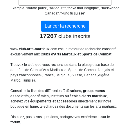
Exemple: "karate paris", "aikido 75", "boxe thai Belgique", "taekwondo
Canada", "kung fu suisse"
17267
clubs inscrits
www.
club-arts-martiaux
.com est un moteur de recherche consacré
exclusivement aux
Clubs d'Arts Martiaux et Sports de Combat
.
Trouvez le club que vous recherchez dans la plus grosse base de
données de Clubs d'Arts Martiaux et Sports de Combat français et
pays francophones (France, Belgique, Suisse, Canada, Algérie,
Maroc, Tunisie).
Consultez la liste des différentes
fédérations, groupements
associatifs, académies, instituts ou écoles d'arts martiaux
,
achetez vos
équipements et accessoires
directement sur notre
boutique en ligne, téléchargez des documents sur les arts martiaux.
Discutez, posez vos questions, partagez vos expériences sur le
forum
,