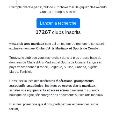
Exemple: "karate paris", "aikido 75", "boxe thai Belgique", "taekwondo
Canada", "kung fu suisse"
17267
clubs inscrits
www.
club-arts-martiaux
.com est un moteur de recherche consacré
exclusivement aux
Clubs d'Arts Martiaux et Sports de Combat
.
Trouvez le club que vous recherchez dans la plus grosse base de
données de Clubs d'Arts Martiaux et Sports de Combat français et
pays francophones (France, Belgique, Suisse, Canada, Algérie,
Maroc, Tunisie).
Consultez la liste des différentes
fédérations, groupements
associatifs, académies, instituts ou écoles d'arts martiaux
,
achetez vos
équipements et accessoires
directement sur notre
boutique en ligne, téléchargez des documents sur les arts martiaux.
Discutez, posez vos questions, partagez vos expériences sur le
forum
,