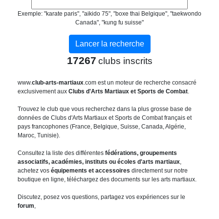
Exemple: "karate paris", "aikido 75", "boxe thai Belgique", "taekwondo
Canada", "kung fu suisse"
17267
clubs inscrits
www.
club-arts-martiaux
.com est un moteur de recherche consacré
exclusivement aux
Clubs d'Arts Martiaux et Sports de Combat
.
Trouvez le club que vous recherchez dans la plus grosse base de
données de Clubs d'Arts Martiaux et Sports de Combat français et
pays francophones (France, Belgique, Suisse, Canada, Algérie,
Maroc, Tunisie).
Consultez la liste des différentes
fédérations, groupements
associatifs, académies, instituts ou écoles d'arts martiaux
,
achetez vos
équipements et accessoires
directement sur notre
boutique en ligne, téléchargez des documents sur les arts martiaux.
Discutez, posez vos questions, partagez vos expériences sur le
forum
,