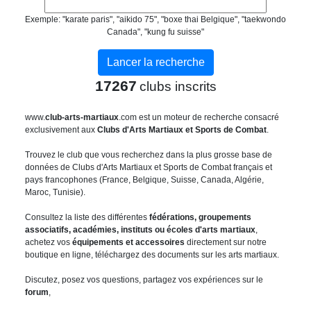
Exemple: "karate paris", "aikido 75", "boxe thai Belgique", "taekwondo
Canada", "kung fu suisse"
17267
clubs inscrits
www.
club-arts-martiaux
.com est un moteur de recherche consacré
exclusivement aux
Clubs d'Arts Martiaux et Sports de Combat
.
Trouvez le club que vous recherchez dans la plus grosse base de
données de Clubs d'Arts Martiaux et Sports de Combat français et
pays francophones (France, Belgique, Suisse, Canada, Algérie,
Maroc, Tunisie).
Consultez la liste des différentes
fédérations, groupements
associatifs, académies, instituts ou écoles d'arts martiaux
,
achetez vos
équipements et accessoires
directement sur notre
boutique en ligne, téléchargez des documents sur les arts martiaux.
Discutez, posez vos questions, partagez vos expériences sur le
forum
,