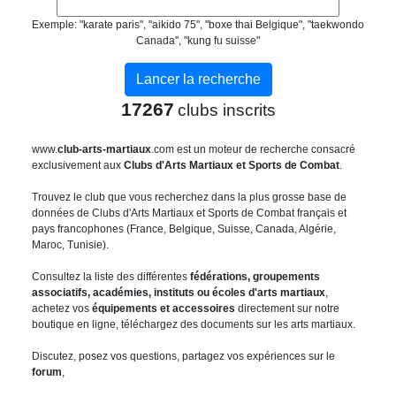
Exemple: "karate paris", "aikido 75", "boxe thai Belgique", "taekwondo
Canada", "kung fu suisse"
17267
clubs inscrits
www.
club-arts-martiaux
.com est un moteur de recherche consacré
exclusivement aux
Clubs d'Arts Martiaux et Sports de Combat
.
Trouvez le club que vous recherchez dans la plus grosse base de
données de Clubs d'Arts Martiaux et Sports de Combat français et
pays francophones (France, Belgique, Suisse, Canada, Algérie,
Maroc, Tunisie).
Consultez la liste des différentes
fédérations, groupements
associatifs, académies, instituts ou écoles d'arts martiaux
,
achetez vos
équipements et accessoires
directement sur notre
boutique en ligne, téléchargez des documents sur les arts martiaux.
Discutez, posez vos questions, partagez vos expériences sur le
forum
,