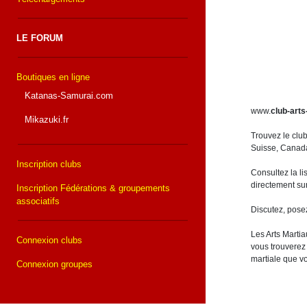
LE FORUM
Boutiques en ligne
Katanas-Samurai.com
www.
club-arts
Mikazuki.fr
Trouvez le clu
Suisse, Canada,
Inscription clubs
Consultez la li
directement sur
Inscription Fédérations & groupements
associatifs
Discutez, pose
Les Arts Martia
Connexion clubs
vous trouverez 
martiale que v
Connexion groupes