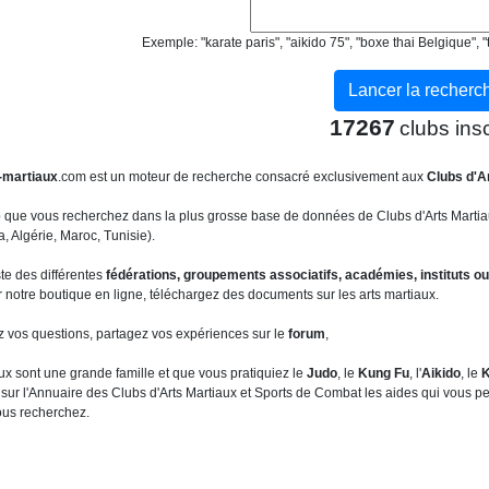
Exemple: "karate paris", "aikido 75", "boxe thai Belgique"
17267
clubs insc
-martiaux
.com est un moteur de recherche consacré exclusivement aux
Clubs d'A
b que vous recherchez dans la plus grosse base de données de Clubs d'Arts Martia
 Algérie, Maroc, Tunisie).
ste des différentes
fédérations, groupements associatifs, académies, instituts ou
 notre boutique en ligne, téléchargez des documents sur les arts martiaux.
z vos questions, partagez vos expériences sur le
forum
,
ux sont une grande famille et que vous pratiquiez le
Judo
, le
Kung Fu
, l'
Aikido
, le
K
sur l'Annuaire des Clubs d'Arts Martiaux et Sports de Combat les aides qui vous per
ous recherchez.