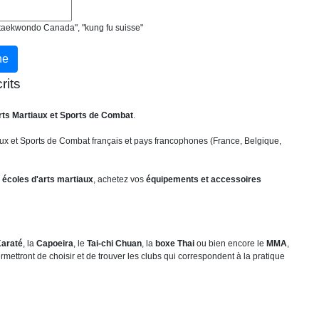
, "taekwondo Canada", "kung fu suisse"
rits
rts Martiaux et Sports de Combat
.
ux et Sports de Combat français et pays francophones (France, Belgique,
 écoles d'arts martiaux
, achetez vos
équipements et accessoires
araté
, la
Capoeira
, le
Tai-chi Chuan
, la
boxe Thai
ou bien encore le
MMA
,
mettront de choisir et de trouver les clubs qui correspondent à la pratique