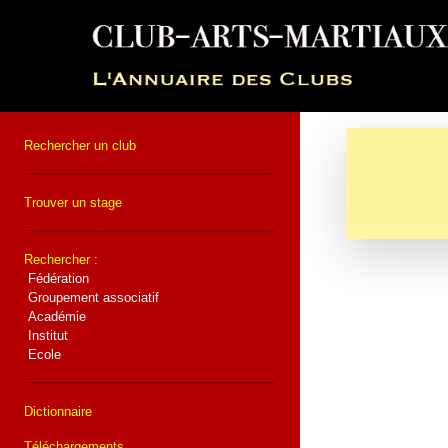
Rechercher un club
Trouver un stage
Rechercher :
Fédération
Groupement associatif
Académie
Institut
Ecole
Dictionnaire
Téléchargements