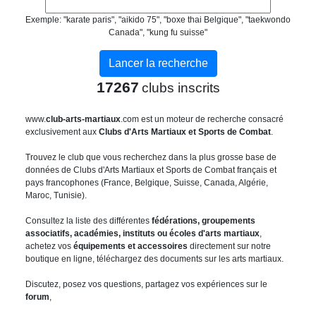
Exemple: "karate paris", "aikido 75", "boxe thai Belgique", "taekwondo
Canada", "kung fu suisse"
17267
clubs inscrits
www.
club-arts-martiaux
.com est un moteur de recherche consacré
exclusivement aux
Clubs d'Arts Martiaux et Sports de Combat
.
Trouvez le club que vous recherchez dans la plus grosse base de
données de Clubs d'Arts Martiaux et Sports de Combat français et
pays francophones (France, Belgique, Suisse, Canada, Algérie,
Maroc, Tunisie).
Consultez la liste des différentes
fédérations, groupements
associatifs, académies, instituts ou écoles d'arts martiaux
,
achetez vos
équipements et accessoires
directement sur notre
boutique en ligne, téléchargez des documents sur les arts martiaux.
Discutez, posez vos questions, partagez vos expériences sur le
forum
,