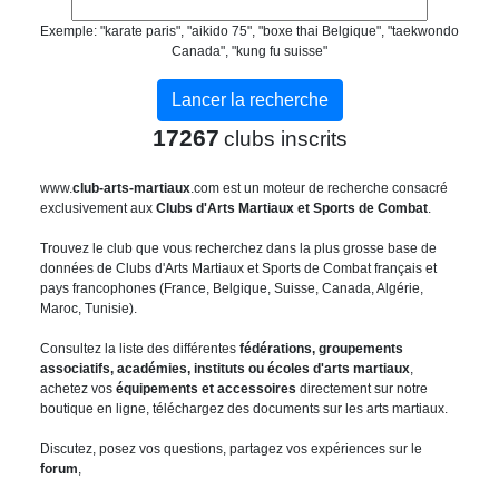
Exemple: "karate paris", "aikido 75", "boxe thai Belgique", "taekwondo
Canada", "kung fu suisse"
17267
clubs inscrits
www.
club-arts-martiaux
.com est un moteur de recherche consacré
exclusivement aux
Clubs d'Arts Martiaux et Sports de Combat
.
Trouvez le club que vous recherchez dans la plus grosse base de
données de Clubs d'Arts Martiaux et Sports de Combat français et
pays francophones (France, Belgique, Suisse, Canada, Algérie,
Maroc, Tunisie).
Consultez la liste des différentes
fédérations, groupements
associatifs, académies, instituts ou écoles d'arts martiaux
,
achetez vos
équipements et accessoires
directement sur notre
boutique en ligne, téléchargez des documents sur les arts martiaux.
Discutez, posez vos questions, partagez vos expériences sur le
forum
,