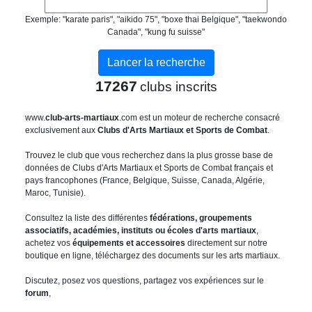
Exemple: "karate paris", "aikido 75", "boxe thai Belgique", "taekwondo
Canada", "kung fu suisse"
17267
clubs inscrits
www.
club-arts-martiaux
.com est un moteur de recherche consacré
exclusivement aux
Clubs d'Arts Martiaux et Sports de Combat
.
Trouvez le club que vous recherchez dans la plus grosse base de
données de Clubs d'Arts Martiaux et Sports de Combat français et
pays francophones (France, Belgique, Suisse, Canada, Algérie,
Maroc, Tunisie).
Consultez la liste des différentes
fédérations, groupements
associatifs, académies, instituts ou écoles d'arts martiaux
,
achetez vos
équipements et accessoires
directement sur notre
boutique en ligne, téléchargez des documents sur les arts martiaux.
Discutez, posez vos questions, partagez vos expériences sur le
forum
,