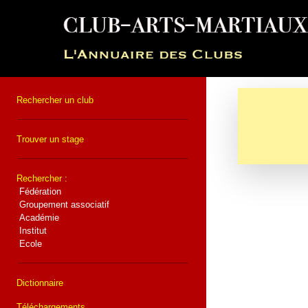
Rechercher un club
Trouver un stage
Rechercher :
Fédération
Groupement associatif
Académie
Institut
Ecole
Dictionnaire
Téléchargements