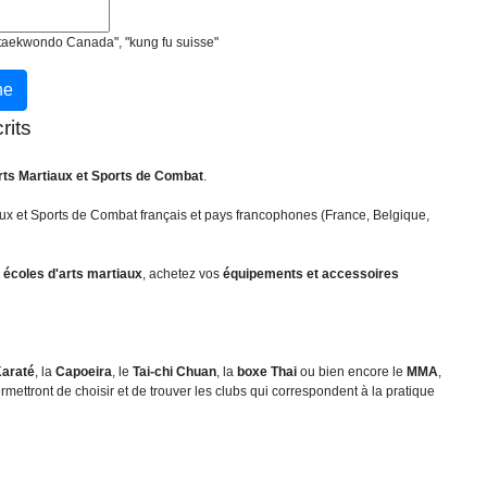
, "taekwondo Canada", "kung fu suisse"
rits
rts Martiaux et Sports de Combat
.
ux et Sports de Combat français et pays francophones (France, Belgique,
 écoles d'arts martiaux
, achetez vos
équipements et accessoires
araté
, la
Capoeira
, le
Tai-chi Chuan
, la
boxe Thai
ou bien encore le
MMA
,
mettront de choisir et de trouver les clubs qui correspondent à la pratique