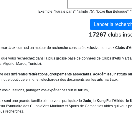
Exemple: "karate paris", "aikido 75", "boxe thai Belgique"
17267
clubs insc
-martiaux
.com est un moteur de recherche consacré exclusivement aux
Clubs d'A
b que vous recherchez dans la plus grosse base de données de Clubs d'Arts Martia
 Algérie, Maroc, Tunisie).
ste des différentes
fédérations, groupements associatifs, académies, instituts ou
 notre boutique en ligne, téléchargez des documents sur les arts martiaux.
z vos questions, partagez vos expériences sur le
forum
,
ux sont une grande famille et que vous pratiquiez le
Judo
, le
Kung Fu
, l'
Aikido
, le
K
sur l'Annuaire des Clubs d'Arts Martiaux et Sports de Combat les aides qui vous per
ous recherchez.