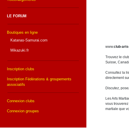
LE FORUM
Boutiques en ligne
Katanas-Samurai.com
www.
club-arts
Mikazuki.fr
Trouvez le clu
Suisse, Canada,
Inscription clubs
Consultez la li
directement sur
Inscription Fédérations & groupements
associatifs
Discutez, pose
Les Arts Martia
Connexion clubs
vous trouverez 
martiale que v
Connexion groupes