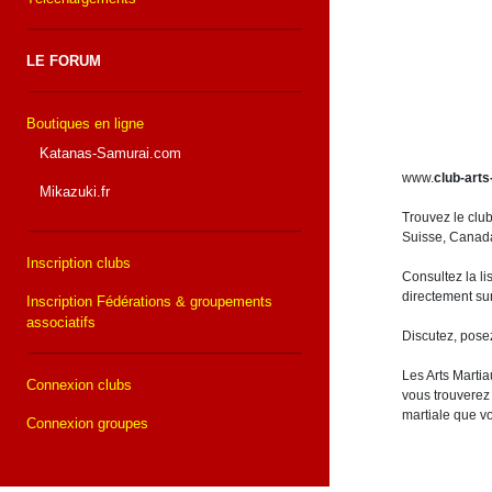
LE FORUM
Boutiques en ligne
Katanas-Samurai.com
www.
club-arts
Mikazuki.fr
Trouvez le clu
Suisse, Canada,
Inscription clubs
Consultez la li
directement sur
Inscription Fédérations & groupements
associatifs
Discutez, pose
Les Arts Martia
Connexion clubs
vous trouverez 
martiale que v
Connexion groupes