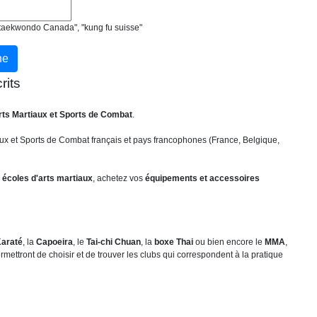
, "taekwondo Canada", "kung fu suisse"
rits
rts Martiaux et Sports de Combat
.
ux et Sports de Combat français et pays francophones (France, Belgique,
 écoles d'arts martiaux
, achetez vos
équipements et accessoires
araté
, la
Capoeira
, le
Tai-chi Chuan
, la
boxe Thai
ou bien encore le
MMA
,
mettront de choisir et de trouver les clubs qui correspondent à la pratique