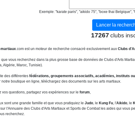
Exemple: "karate paris", "aikido 75", "boxe thai Belgique"
17267
clubs insc
-martiaux
.com est un moteur de recherche consacré exclusivement aux
Clubs d'A
b que vous recherchez dans la plus grosse base de données de Clubs d'Arts Martia
 Algérie, Maroc, Tunisie).
ste des différentes
fédérations, groupements associatifs, académies, instituts ou
 notre boutique en ligne, téléchargez des documents sur les arts martiaux.
z vos questions, partagez vos expériences sur le
forum
,
ux sont une grande famille et que vous pratiquiez le
Judo
, le
Kung Fu
, l'
Aikido
, le
K
sur l'Annuaire des Clubs d'Arts Martiaux et Sports de Combat les aides qui vous per
ous recherchez.