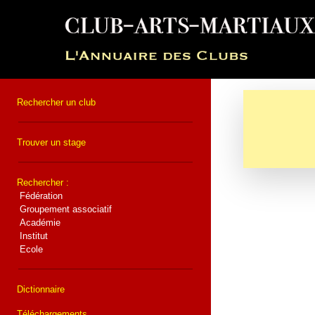
Rechercher un club
Trouver un stage
Rechercher :
Fédération
Groupement associatif
Académie
Institut
Ecole
Dictionnaire
Téléchargements