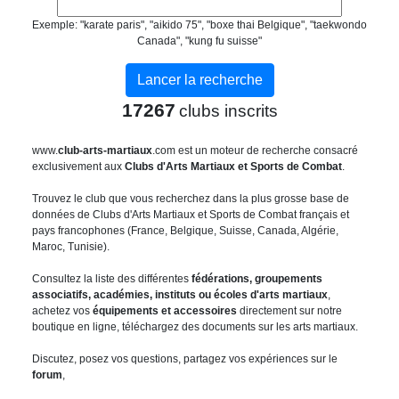
Exemple: "karate paris", "aikido 75", "boxe thai Belgique", "taekwondo
Canada", "kung fu suisse"
17267
clubs inscrits
www.
club-arts-martiaux
.com est un moteur de recherche consacré
exclusivement aux
Clubs d'Arts Martiaux et Sports de Combat
.
Trouvez le club que vous recherchez dans la plus grosse base de
données de Clubs d'Arts Martiaux et Sports de Combat français et
pays francophones (France, Belgique, Suisse, Canada, Algérie,
Maroc, Tunisie).
Consultez la liste des différentes
fédérations, groupements
associatifs, académies, instituts ou écoles d'arts martiaux
,
achetez vos
équipements et accessoires
directement sur notre
boutique en ligne, téléchargez des documents sur les arts martiaux.
Discutez, posez vos questions, partagez vos expériences sur le
forum
,