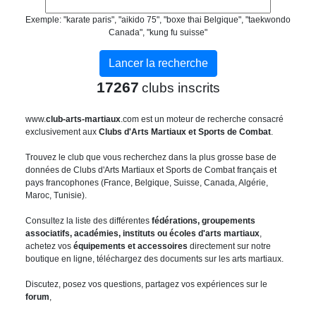
Exemple: "karate paris", "aikido 75", "boxe thai Belgique", "taekwondo
Canada", "kung fu suisse"
17267
clubs inscrits
www.
club-arts-martiaux
.com est un moteur de recherche consacré
exclusivement aux
Clubs d'Arts Martiaux et Sports de Combat
.
Trouvez le club que vous recherchez dans la plus grosse base de
données de Clubs d'Arts Martiaux et Sports de Combat français et
pays francophones (France, Belgique, Suisse, Canada, Algérie,
Maroc, Tunisie).
Consultez la liste des différentes
fédérations, groupements
associatifs, académies, instituts ou écoles d'arts martiaux
,
achetez vos
équipements et accessoires
directement sur notre
boutique en ligne, téléchargez des documents sur les arts martiaux.
Discutez, posez vos questions, partagez vos expériences sur le
forum
,