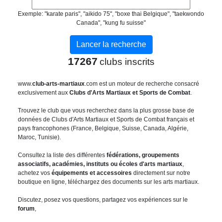
Exemple: "karate paris", "aikido 75", "boxe thai Belgique", "taekwondo
Canada", "kung fu suisse"
17267
clubs inscrits
www.
club-arts-martiaux
.com est un moteur de recherche consacré
exclusivement aux
Clubs d'Arts Martiaux et Sports de Combat
.
Trouvez le club que vous recherchez dans la plus grosse base de
données de Clubs d'Arts Martiaux et Sports de Combat français et
pays francophones (France, Belgique, Suisse, Canada, Algérie,
Maroc, Tunisie).
Consultez la liste des différentes
fédérations, groupements
associatifs, académies, instituts ou écoles d'arts martiaux
,
achetez vos
équipements et accessoires
directement sur notre
boutique en ligne, téléchargez des documents sur les arts martiaux.
Discutez, posez vos questions, partagez vos expériences sur le
forum
,