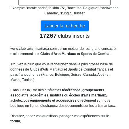
Exemple: "karate paris", "aikido 75", "boxe thai Belgique", "taekwondo
Canada", "kung fu suisse"
17267
clubs inscrits
www.
club-arts-martiaux
.com est un moteur de recherche consacré
exclusivement aux
Clubs d'Arts Martiaux et Sports de Combat
.
Trouvez le club que vous recherchez dans la plus grosse base de
données de Clubs d'Arts Martiaux et Sports de Combat français et
pays francophones (France, Belgique, Suisse, Canada, Algérie,
Maroc, Tunisie).
Consultez la liste des différentes
fédérations, groupements
associatifs, académies, instituts ou écoles d'arts martiaux
,
achetez vos
équipements et accessoires
directement sur notre
boutique en ligne, téléchargez des documents sur les arts martiaux.
Discutez, posez vos questions, partagez vos expériences sur le
forum
,