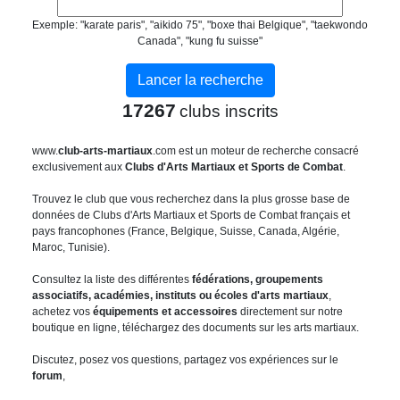
Exemple: "karate paris", "aikido 75", "boxe thai Belgique", "taekwondo
Canada", "kung fu suisse"
17267
clubs inscrits
www.
club-arts-martiaux
.com est un moteur de recherche consacré
exclusivement aux
Clubs d'Arts Martiaux et Sports de Combat
.
Trouvez le club que vous recherchez dans la plus grosse base de
données de Clubs d'Arts Martiaux et Sports de Combat français et
pays francophones (France, Belgique, Suisse, Canada, Algérie,
Maroc, Tunisie).
Consultez la liste des différentes
fédérations, groupements
associatifs, académies, instituts ou écoles d'arts martiaux
,
achetez vos
équipements et accessoires
directement sur notre
boutique en ligne, téléchargez des documents sur les arts martiaux.
Discutez, posez vos questions, partagez vos expériences sur le
forum
,