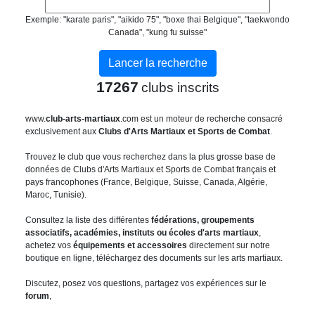
Exemple: "karate paris", "aikido 75", "boxe thai Belgique", "taekwondo
Canada", "kung fu suisse"
17267
clubs inscrits
www.
club-arts-martiaux
.com est un moteur de recherche consacré
exclusivement aux
Clubs d'Arts Martiaux et Sports de Combat
.
Trouvez le club que vous recherchez dans la plus grosse base de
données de Clubs d'Arts Martiaux et Sports de Combat français et
pays francophones (France, Belgique, Suisse, Canada, Algérie,
Maroc, Tunisie).
Consultez la liste des différentes
fédérations, groupements
associatifs, académies, instituts ou écoles d'arts martiaux
,
achetez vos
équipements et accessoires
directement sur notre
boutique en ligne, téléchargez des documents sur les arts martiaux.
Discutez, posez vos questions, partagez vos expériences sur le
forum
,