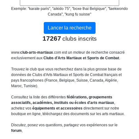
Exemple: "karate paris", "aikido 75", "boxe thai Belgique", "taekwondo
Canada", "kung fu suisse"
17267
clubs inscrits
www.
club-arts-martiaux
.com est un moteur de recherche consacré
exclusivement aux
Clubs d'Arts Martiaux et Sports de Combat
.
Trouvez le club que vous recherchez dans la plus grosse base de
données de Clubs d'Arts Martiaux et Sports de Combat français et
pays francophones (France, Belgique, Suisse, Canada, Algérie,
Maroc, Tunisie).
Consultez la liste des différentes
fédérations, groupements
associatifs, académies, instituts ou écoles d'arts martiaux
,
achetez vos
équipements et accessoires
directement sur notre
boutique en ligne, téléchargez des documents sur les arts martiaux.
Discutez, posez vos questions, partagez vos expériences sur le
forum
,