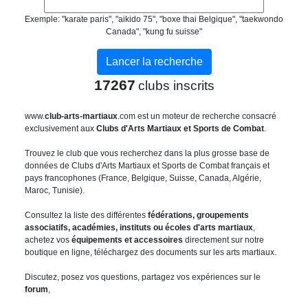
Exemple: "karate paris", "aikido 75", "boxe thai Belgique", "taekwondo
Canada", "kung fu suisse"
17267
clubs inscrits
www.
club-arts-martiaux
.com est un moteur de recherche consacré
exclusivement aux
Clubs d'Arts Martiaux et Sports de Combat
.
Trouvez le club que vous recherchez dans la plus grosse base de
données de Clubs d'Arts Martiaux et Sports de Combat français et
pays francophones (France, Belgique, Suisse, Canada, Algérie,
Maroc, Tunisie).
Consultez la liste des différentes
fédérations, groupements
associatifs, académies, instituts ou écoles d'arts martiaux
,
achetez vos
équipements et accessoires
directement sur notre
boutique en ligne, téléchargez des documents sur les arts martiaux.
Discutez, posez vos questions, partagez vos expériences sur le
forum
,