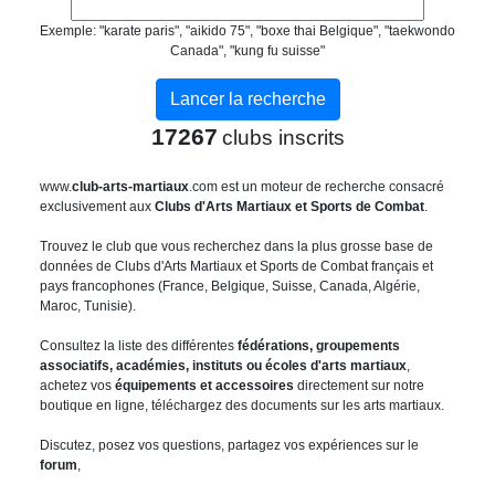
Exemple: "karate paris", "aikido 75", "boxe thai Belgique", "taekwondo
Canada", "kung fu suisse"
17267
clubs inscrits
www.
club-arts-martiaux
.com est un moteur de recherche consacré
exclusivement aux
Clubs d'Arts Martiaux et Sports de Combat
.
Trouvez le club que vous recherchez dans la plus grosse base de
données de Clubs d'Arts Martiaux et Sports de Combat français et
pays francophones (France, Belgique, Suisse, Canada, Algérie,
Maroc, Tunisie).
Consultez la liste des différentes
fédérations, groupements
associatifs, académies, instituts ou écoles d'arts martiaux
,
achetez vos
équipements et accessoires
directement sur notre
boutique en ligne, téléchargez des documents sur les arts martiaux.
Discutez, posez vos questions, partagez vos expériences sur le
forum
,