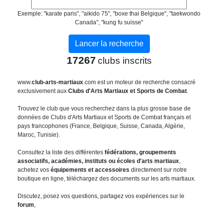
Exemple: "karate paris", "aikido 75", "boxe thai Belgique", "taekwondo
Canada", "kung fu suisse"
17267
clubs inscrits
www.
club-arts-martiaux
.com est un moteur de recherche consacré
exclusivement aux
Clubs d'Arts Martiaux et Sports de Combat
.
Trouvez le club que vous recherchez dans la plus grosse base de
données de Clubs d'Arts Martiaux et Sports de Combat français et
pays francophones (France, Belgique, Suisse, Canada, Algérie,
Maroc, Tunisie).
Consultez la liste des différentes
fédérations, groupements
associatifs, académies, instituts ou écoles d'arts martiaux
,
achetez vos
équipements et accessoires
directement sur notre
boutique en ligne, téléchargez des documents sur les arts martiaux.
Discutez, posez vos questions, partagez vos expériences sur le
forum
,