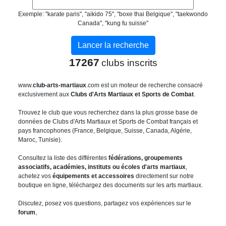
Exemple: "karate paris", "aikido 75", "boxe thai Belgique", "taekwondo
Canada", "kung fu suisse"
17267
clubs inscrits
www.
club-arts-martiaux
.com est un moteur de recherche consacré
exclusivement aux
Clubs d'Arts Martiaux et Sports de Combat
.
Trouvez le club que vous recherchez dans la plus grosse base de
données de Clubs d'Arts Martiaux et Sports de Combat français et
pays francophones (France, Belgique, Suisse, Canada, Algérie,
Maroc, Tunisie).
Consultez la liste des différentes
fédérations, groupements
associatifs, académies, instituts ou écoles d'arts martiaux
,
achetez vos
équipements et accessoires
directement sur notre
boutique en ligne, téléchargez des documents sur les arts martiaux.
Discutez, posez vos questions, partagez vos expériences sur le
forum
,