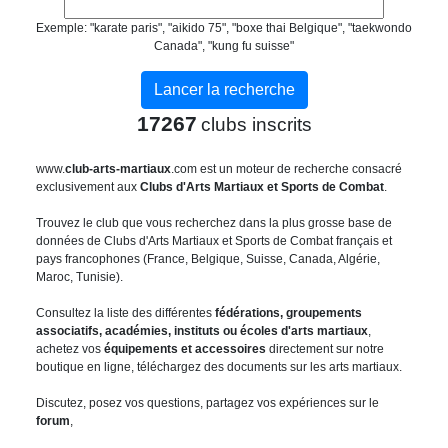
Exemple: "karate paris", "aikido 75", "boxe thai Belgique", "taekwondo
Canada", "kung fu suisse"
17267
clubs inscrits
www.
club-arts-martiaux
.com est un moteur de recherche consacré
exclusivement aux
Clubs d'Arts Martiaux et Sports de Combat
.
Trouvez le club que vous recherchez dans la plus grosse base de
données de Clubs d'Arts Martiaux et Sports de Combat français et
pays francophones (France, Belgique, Suisse, Canada, Algérie,
Maroc, Tunisie).
Consultez la liste des différentes
fédérations, groupements
associatifs, académies, instituts ou écoles d'arts martiaux
,
achetez vos
équipements et accessoires
directement sur notre
boutique en ligne, téléchargez des documents sur les arts martiaux.
Discutez, posez vos questions, partagez vos expériences sur le
forum
,