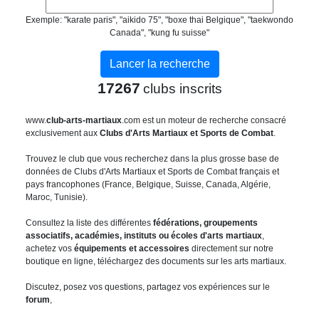
Exemple: "karate paris", "aikido 75", "boxe thai Belgique", "taekwondo
Canada", "kung fu suisse"
17267
clubs inscrits
www.
club-arts-martiaux
.com est un moteur de recherche consacré
exclusivement aux
Clubs d'Arts Martiaux et Sports de Combat
.
Trouvez le club que vous recherchez dans la plus grosse base de
données de Clubs d'Arts Martiaux et Sports de Combat français et
pays francophones (France, Belgique, Suisse, Canada, Algérie,
Maroc, Tunisie).
Consultez la liste des différentes
fédérations, groupements
associatifs, académies, instituts ou écoles d'arts martiaux
,
achetez vos
équipements et accessoires
directement sur notre
boutique en ligne, téléchargez des documents sur les arts martiaux.
Discutez, posez vos questions, partagez vos expériences sur le
forum
,