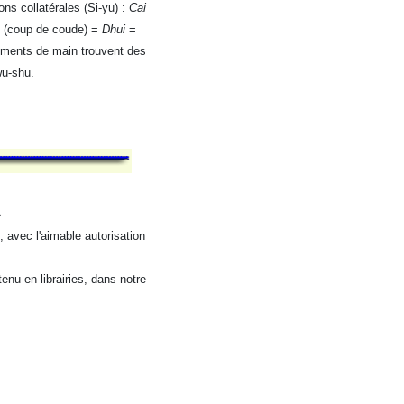
ns collatérales (Si-yu) :
Cai
(coup de coude) =
Dhui
=
ments de main trouvent des
wu-shu.
»
 avec l'aimable autorisation
enu en librairies, dans notre