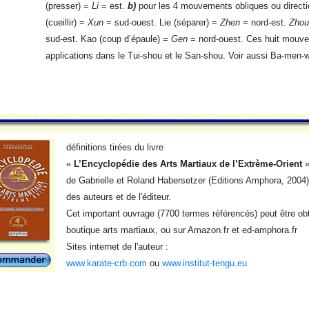
(presser) =
Li
= est.
b)
pour les 4 mouvements obliques ou directio
(cueillir) =
Xun
= sud-ouest. Lie (séparer) =
Zhen
= nord-est.
Zhou
sud-est. Kao (coup d’épaule) =
Gen
= nord-ouest. Ces huit mouve
applications dans le Tui-shou et le San-shou. Voir aussi Ba-men-
définitions tirées du livre
«
L’Encyclopédie des Arts Martiaux de l’Extrème-Orient
de Gabrielle et Roland Habersetzer (Editions Amphora, 2004),
des auteurs et de l'éditeur.
Cet important ouvrage (7700 termes référencés) peut être obt
boutique arts martiaux, ou sur Amazon.fr et ed-amphora.fr
Sites internet de l'auteur :
www.karate-crb.com
ou
www.institut-tengu.eu