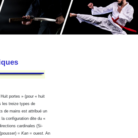
tiques
Huit portes » (pour « huit
 les treize types de
s de mains est attribué un
 la configuration dite du «
rections cardinales (Si-
 (pousser) =
Kan
= ouest. An