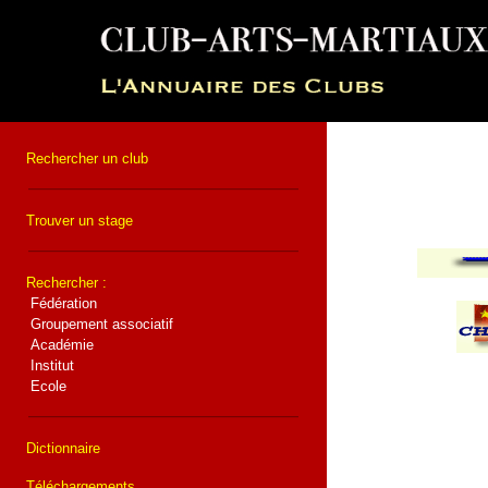
Rechercher un club
Trouver un stage
Rechercher :
Fédération
Groupement associatif
Académie
Institut
Ecole
Dictionnaire
Téléchargements