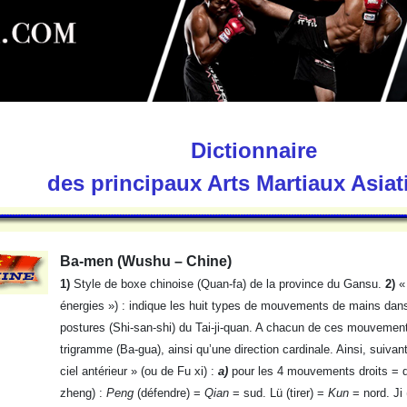
Dictionnaire
des principaux Arts Martiaux Asia
Ba-men (Wushu – Chine)
1)
Style de boxe chinoise (Quan-fa) de la province du Gansu.
2)
« 
énergies ») : indique les huit types de mouvements de mains dans
postures (Shi-san-shi) du Tai-ji-quan. A chacun de ces mouvement
trigramme (Ba-gua), ainsi qu’une direction cardinale. Ainsi, suivant
ciel antérieur » (ou de Fu xi) :
a)
pour les 4 mouvements droits = di
zheng) :
Peng
(défendre) =
Qian
= sud. Lü (tirer) =
Kun
= nord. Ji