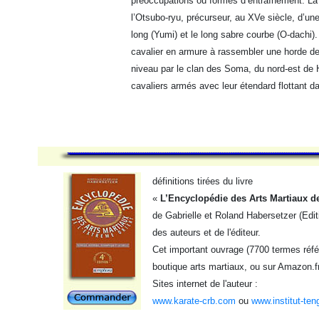
préoccupations ou formes d’entraînement. La
l’Otsubo-ryu, précurseur, au XVe siècle, d’une 
long (Yumi) et le long sabre courbe (O-dachi)
cavalier en armure à rassembler une horde d
niveau par le clan des Soma, du nord-est de 
cavaliers armés avec leur étendard flottant d
définitions tirées du livre
«
L’Encyclopédie des Arts Martiaux de
de Gabrielle et Roland Habersetzer (Edit
des auteurs et de l'éditeur.
Cet important ouvrage (7700 termes référ
boutique arts martiaux, ou sur Amazon.f
Sites internet de l'auteur :
www.karate-crb.com
ou
www.institut-ten