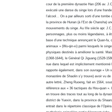
cour de la première dynastie Han (206 av. J.C.
exécuté une danse du singe lors d’une frande fê
l’alcool… On a par ailleurs sorti d’une tombe 
la province de Hunan (à l’Est de Chansha) une
mouvements du singe. Au IIIe siècle apr. J.C.
personnages, plus ou moins légendaires, à ê
base d’une technique annonçant le Quan-fa, 
animaux » (Wu-qin-xi) parmi lesquels le singe
physiques destinés à améliorer la santé. Mai
(1368-1644), le Général Qi Jiguang (1528-1588
nue dans lequel est implicitement mentionné l
rapporte également, dans son ouvrage « Un 
monastère de Shaolin s’y trouve) avoir vu de
autre lettré, Zheng Ruoeng, fait en 1564, sou
référence aux « 36 tactiques du Hou-quan ». 
en trouve des traces tout au long de la dynast
district de Yuexin, dans la province du Shaanx
entrait dans le répertoire classique de l’Opéra 