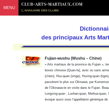
MENU
Dictionnai
des principaux Arts Mar
Fujian-wushu (Wushu – Chine)
« Arts martiaux de la province du Fujian », t
boxes chinoise (Quan-fa), avec ou sans armes
(chien), Hou-quan (singe), Huxing-quan (tigre),
passèrent le plus sur Okinawa, par Kumemura,
de l’Okinawa-te en visite dans le Fujian. Bea
Longxing-quan ; Luohan-quan, Meihua-quan, 
évoque aussi sous l’appellation générique de