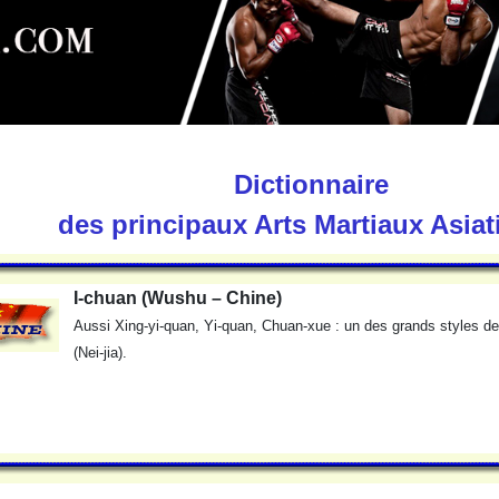
Dictionnaire
des principaux Arts Martiaux Asia
I-chuan (Wushu – Chine)
Aussi Xing-yi-quan, Yi-quan, Chuan-xue : un des grands styles de
(Nei-jia).