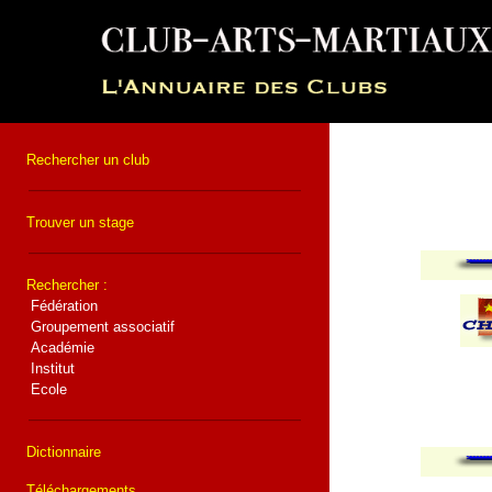
Rechercher un club
Trouver un stage
Rechercher :
Fédération
Groupement associatif
Académie
Institut
Ecole
Dictionnaire
Téléchargements