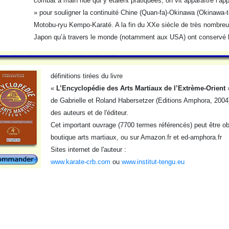
combat à main nue qui y étaient pratiquées, on vit apparaître l’a
» pour souligner la continuité Chine (Quan-fa)-Okinawa (Okinawa-te
Motobu-ryu Kempo-Karaté. A la fin du XXe siècle de très nombreux
Japon qu’à travers le monde (notamment aux USA) ont conservé
définitions tirées du livre
«
L’Encyclopédie des Arts Martiaux de l’Extrème-Orient
de Gabrielle et Roland Habersetzer (Editions Amphora, 2004)
des auteurs et de l'éditeur.
Cet important ouvrage (7700 termes référencés) peut être obt
boutique arts martiaux, ou sur Amazon.fr et ed-amphora.fr
Sites internet de l'auteur :
www.karate-crb.com
ou
www.institut-tengu.eu