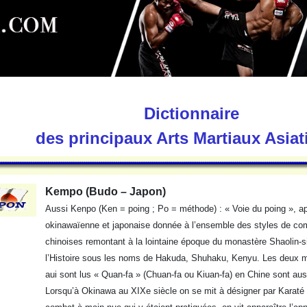
Dictionnaire
des principaux Arts Martiaux Asia
Kempo (Budo – Japon)
Aussi Kenpo (Ken = poing ; Po = méthode) : « Voie du poing », ap
okinawaïenne et japonaise donnée à l’ensemble des styles de co
chinoises remontant à la lointaine époque du monastère Shaolin-s
l’Histoire sous les noms de Hakuda, Shuhaku, Kenyu. Les deux 
aui sont lus « Quan-fa » (Chuan-fa ou Kiuan-fa) en Chine sont au
Lorsqu’à Okinawa au XIXe siècle on se mit à désigner par Karat