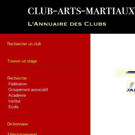
Rechercher un club
Trouver un stage
Rechercher :
Fédération
Groupement associatif
Académie
Institut
Ecole
Dictionnaire
Téléchargements