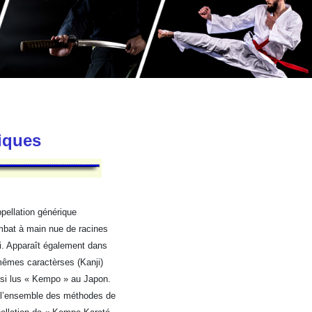
tiques
pellation générique
mbat à main nue de racines
i. Apparaît également dans
mêmes caractèrses (Kanji)
ssi lus « Kempo » au Japon.
é l’ensemble des méthodes de