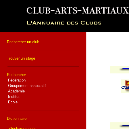
Rechercher un club
Trouver un stage
Rechercher :
Fédération
Groupement associatif
Académie
Institut
Ecole
Dictionnaire
Téléchargements