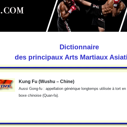
Dictionnaire
des principaux Arts Martiaux Asia
Kung Fu (Wushu – Chine)
Aussi Gong-fu : appellation générique longtemps utilisée à tort en
boxe chinoise (Quan-fa).