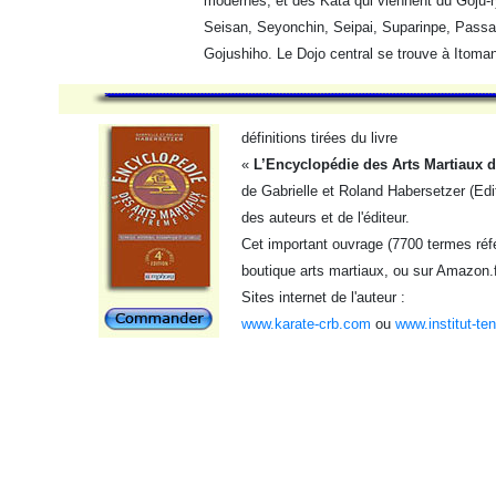
modernes, et des Kata qui viennent du Goju-ry
Seisan, Seyonchin, Seipai, Suparinpe, Passa
Gojushiho. Le Dojo central se trouve à Itoma
définitions tirées du livre
«
L’Encyclopédie des Arts Martiaux d
de Gabrielle et Roland Habersetzer (Edi
des auteurs et de l'éditeur.
Cet important ouvrage (7700 termes réfé
boutique arts martiaux, ou sur Amazon.f
Sites internet de l'auteur :
www.karate-crb.com
ou
www.institut-te