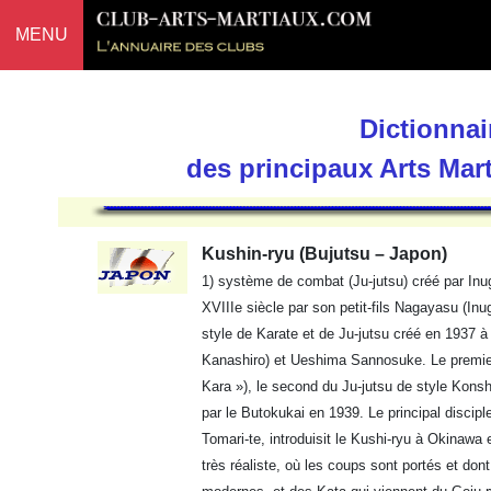
MENU
Dictionnai
des principaux Arts Mar
Kushin-ryu (Bujutsu – Japon)
1) système de combat (Ju-jutsu) créé par In
XVIIIe siècle par son petit-fils Nagayasu (Inu
style de Karate et de Ju-jutsu créé en 1937 
Kanashiro) et Ueshima Sannosuke. Le premier 
Kara »), le second du Ju-jutsu de style Konshi
par le Butokukai en 1939. Le principal discipl
Tomari-te, introduisit le Kushi-ryu à Okinaw
très réaliste, où les coups sont portés et don