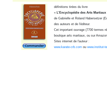
définitions tirées du livre
«
L’Encyclopédie des Arts Martiaux 
de Gabrielle et Roland Habersetzer (Ed
des auteurs et de l'éditeur.
Cet important ouvrage (7700 termes réf
boutique arts martiaux, ou sur Amazon
Sites internet de l'auteur :
www.karate-crb.com
ou
www.institut-t