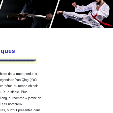
tiques
 boxe de la trace perdue »,
 légendaire Yan Qing (d’où
des héros du roman chinois
au XIIe siècle. Plus
n-Tong, surnommé « jambe de
de ses nombreux
ntes, surtout présentes dans