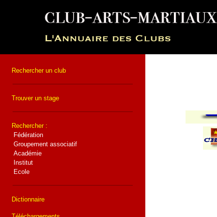
Rechercher un club
Trouver un stage
Rechercher :
Fédération
Groupement associatif
Académie
Institut
Ecole
Dictionnaire
Téléchargements