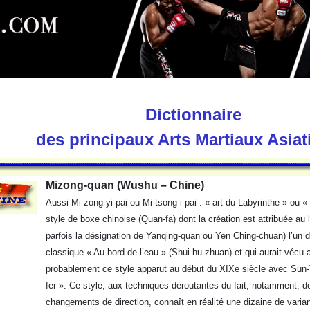
Dictionnaire
des principaux Arts Martiaux Asia
Mizong-quan (Wushu – Chine)
Aussi Mi-zong-yi-pai ou Mi-tsong-i-pai : « art du Labyrinthe » ou «
style de boxe chinoise (Quan-fa) dont la création est attribuée au
parfois la désignation de Yanqing-quan ou Yen Ching-chuan) l’un 
classique « Au bord de l’eau » (Shui-hu-zhuan) et qui aurait vécu 
probablement ce style apparut au début du XIXe siècle avec Su
fer ». Ce style, aux techniques déroutantes du fait, notamment, 
changements de direction, connaît en réalité une dizaine de varia