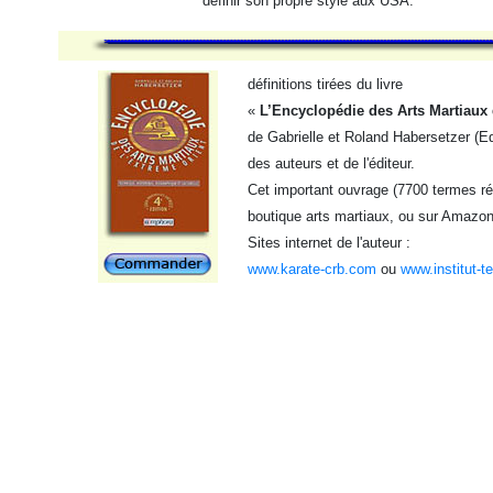
définir son propre style aux USA.
définitions tirées du livre
«
L’Encyclopédie des Arts Martiaux 
de Gabrielle et Roland Habersetzer (Ed
des auteurs et de l'éditeur.
Cet important ouvrage (7700 termes réf
boutique arts martiaux, ou sur Amazon
Sites internet de l'auteur :
www.karate-crb.com
ou
www.institut-t