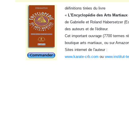
définitions tirées du livre
«
L’Encyclopédie des Arts Martiaux 
de Gabrielle et Roland Habersetzer (Ed
des auteurs et de l'éditeur.
Cet important ouvrage (7700 termes réf
boutique arts martiaux, ou sur Amazon
Sites internet de l'auteur :
www.karate-crb.com
ou
www.institut-t