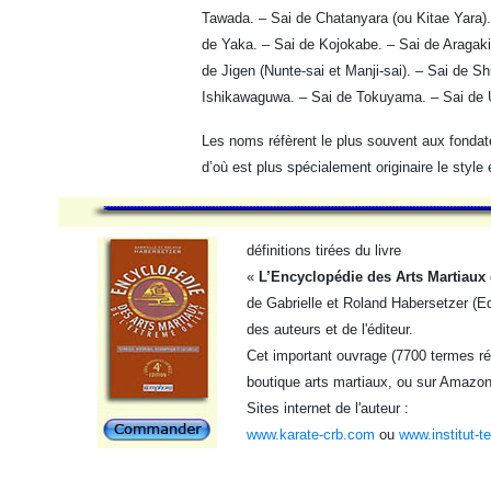
Tawada. – Sai de Chatanyara (ou Kitae Yara)
de Yaka. – Sai de Kojokabe. – Sai de Aragak
de Jigen (Nunte-sai et Manji-sai). – Sai de S
Ishikawaguwa. – Sai de Tokuyama. – Sai de 
Les noms réfèrent le plus souvent aux fondat
d’où est plus spécialement originaire le style
définitions tirées du livre
«
L’Encyclopédie des Arts Martiaux 
de Gabrielle et Roland Habersetzer (Ed
des auteurs et de l'éditeur.
Cet important ouvrage (7700 termes réf
boutique arts martiaux, ou sur Amazon
Sites internet de l'auteur :
www.karate-crb.com
ou
www.institut-t