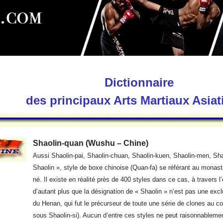
Dictionnaire
des principaux Arts Martiaux Asia
Shaolin-quan (Wushu – Chine)
Aussi Shaolin-pai, Shaolin-chuan, Shaolin-kuen, Shaolin-men, Sha
Shaolin », style de boxe chinoise (Quan-fa) se référant au monastè
né. Il existe en réalité près de 400 styles dans ce cas, à travers 
d’autant plus que la désignation de « Shaolin » n’est pas une exc
du Henan, qui fut le précurseur de toute une série de clones au c
sous Shaolin-si). Aucun d’entre ces styles ne peut raisonnablemen