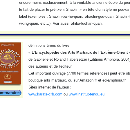
encore moins exclusivement, à la véritable ancienne école du premi
le fait de placer le préfixe « Shaolin » en tête d’un style ne pouvant
label (exemples : Shaolin-bai-he-quan, Shaolin-gou-quan, Shaolin-
wxing-quan, etc…). Voir aussi Shiba-luohan-quan.
définitions tirées du livre
«
L’Encyclopédie des Arts Martiaux de l’Extrème-Orient
de Gabrielle et Roland Habersetzer (Editions Amphora, 2004),
des auteurs et de l'éditeur.
Cet important ouvrage (7700 termes référencés) peut être obt
boutique arts martiaux, ou sur Amazon.fr et ed-amphora.fr
Sites internet de l'auteur :
www.karate-crb.com
ou
www.institut-tengu.eu