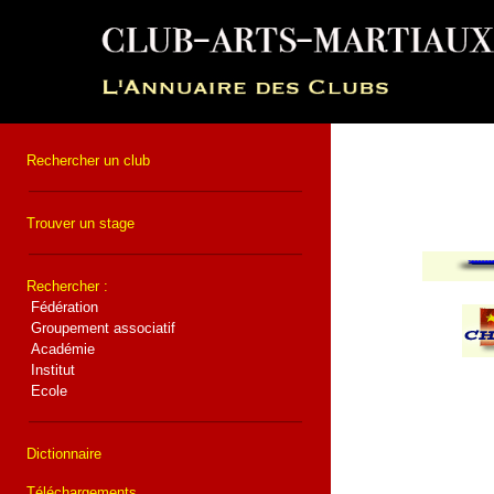
Rechercher un club
Trouver un stage
Rechercher :
Fédération
Groupement associatif
Académie
Institut
Ecole
Dictionnaire
Téléchargements