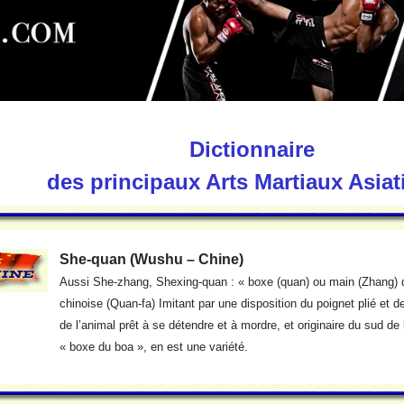
Dictionnaire
des principaux Arts Martiaux Asia
She-quan (Wushu – Chine)
Aussi She-zhang, Shexing-quan : « boxe (quan) ou main (Zhang) d
chinoise (Quan-fa) Imitant par une disposition du poignet plié et de
de l’animal prêt à se détendre et à mordre, et originaire du sud d
« boxe du boa », en est une variété.