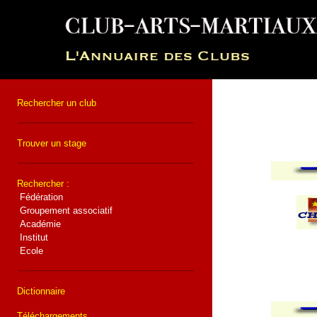
Rechercher un club
Trouver un stage
Rechercher :
Fédération
Groupement associatif
Académie
Institut
Ecole
Dictionnaire
Téléchargements