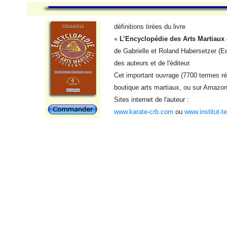
définitions tirées du livre
«
L’Encyclopédie des Arts Martiaux 
de Gabrielle et Roland Habersetzer (Ed
des auteurs et de l'éditeur.
Cet important ouvrage (7700 termes réf
boutique arts martiaux, ou sur Amazon
Sites internet de l'auteur :
www.karate-crb.com
ou
www.institut-t