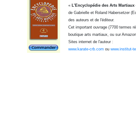
«
L’Encyclopédie des Arts Martiaux 
de Gabrielle et Roland Habersetzer (Ed
des auteurs et de l'éditeur.
Cet important ouvrage (7700 termes réf
boutique arts martiaux, ou sur Amazon
Sites internet de l'auteur :
www.karate-crb.com
ou
www.institut-t