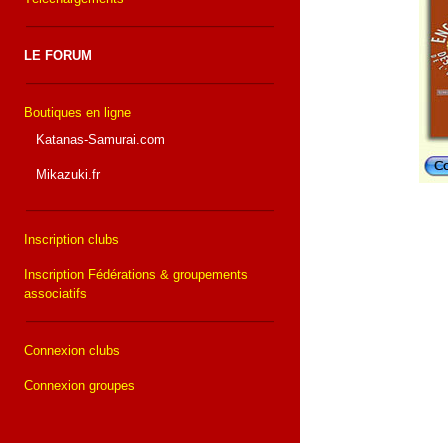
LE FORUM
Boutiques en ligne
Katanas-Samurai.com
Mikazuki.fr
Inscription clubs
Inscription Fédérations & groupements
associatifs
Connexion clubs
Connexion groupes