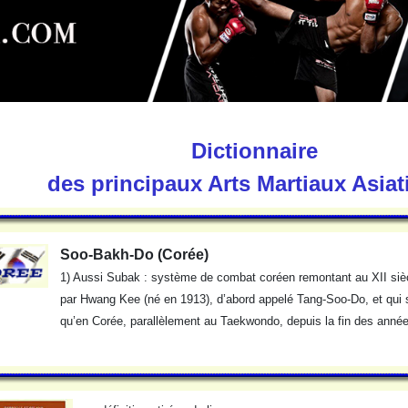
Dictionnaire
des principaux Arts Martiaux Asia
Soo-Bakh-Do (Corée)
1) Aussi Subak : système de combat coréen remontant au XII siècl
par Hwang Kee (né en 1913), d’abord appelé Tang-Soo-Do, et qui
qu’en Corée, parallèlement au Taekwondo, depuis la fin des anné