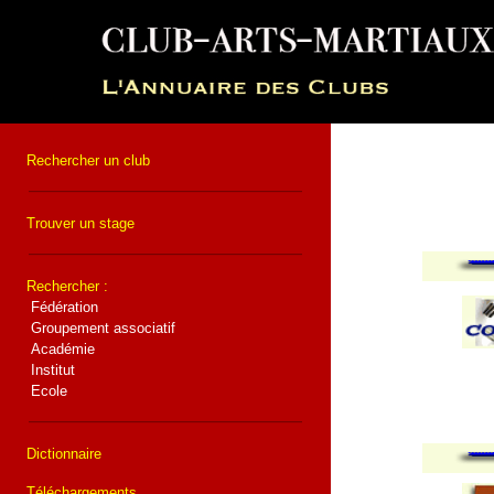
Rechercher un club
Trouver un stage
Rechercher :
Fédération
Groupement associatif
Académie
Institut
Ecole
Dictionnaire
Téléchargements