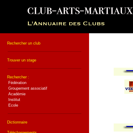
Rechercher un club
Trouver un stage
Rechercher :
Fédération
Groupement associatif
Académie
Institut
Ecole
Dictionnaire
Téléchargements